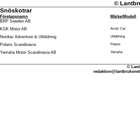
©
Lantbr
Snöskotrar
Företagsnamn
Märke/Modell
BRP Sweden AB
KGK Motor AB
Arctic Cat
Nordiac Adventure & Utbildning
Utbildning
Polaris Scandinavia
Polaris
Yamaha Motor Scandinavia AB
Yamaha
© Lant
redaktion@lantbruksnet.