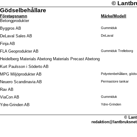
©
Lantbr
Gödselbehållare
Företagsnamn
Märke/Modell
Betongprodukter
Byggros AB
Gummiduk
DeLaval Sales AB
DeLaval
Finja AB
FLA Geoprodukter AB
Gummiduk Trelleborg
Heidelberg Materials Abetong Materials Precast Abetong
Kurt Paulsson i Söderto AB
MPG Miljöprodukter AB
Polyetenbehållare, göds
Neuero Scandinavia AB
Permastore tankar
Rav AB
ViaCon AB
Gummiduk
Ydre-Grinden AB
Ydre-Grinden
© Lant
redaktion@lantbruksnet.