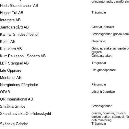
grindautomatik, varmförzi
Heda Skandinavien AB
Hugos Trä AB
Trägrindar
Intergate AB
Jämtgärsgård AB
Grindar, portaler
Kalmar Smidestillbehör
Smidesgrindar, grindautom
Kellfri AB
Greenline
Kulturjern AB
Grindar, staket av smide o
gjutjärn
Kurt Paulsson i Söderto AB
Grindar,staket
LBF Stängsel AB
Trägrindar
Life Öppnare
Life grindöppnare
Montano, AB
Norrgårdens Fårgrindar
Fårgrindar
OFAB
Lösdrift Jourdain
QR International AB
Silvåkra Smide
Smidesgrindar
Skandinaviska Områdesskydd
grindar, bommar, trä och
smidesstaket, stängsel, för
och montering
Skånska Grindar
Trägrindar