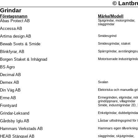
©
Lantbr
Grindar
Företagsnamn
Märke/Modell
Abas Protect AB
Sjutgrindar, motorgrindar,
slaggrindar
Accessa AB
Artima design AB
Smidesgrind
Bewab Svets & Smide
Smidesgrindar, staket
Blinkfyrar, AB
Spärrgrindar, avstängingsu
Borgen Staket & Inhägnad
Motoriserade industrigrind
BS Agro
Decimal AB
Demex AB
Svalan
Din Väg AB
Elektriska och manuella gr
Erme AB
Ermegrinden, elgrindar, nöt
grindöppnare, villagrindar
Frontyard
Smide, industrigrindar 2D,
Grindar-Leksand
Enkelgrindar, dubbelgrinda
Gårdsby Iglu AB
Låsbar utfodringsgrind för
Hammars Verkstads AB
Hammars egen tillverknin
HEAB Stängsel AB
slaggrindar, skjutgrindar,