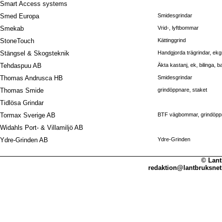
Smart Access systems
Smed Europa
Smidesgrindar
Smekab
Vrid-, lyftbommar
StoneTouch
Kättinggrind
Stängsel & Skogsteknik
Handgjorda trägrindar, ekg
Tehdaspuu AB
Äkta kastanj, ek, bilinga, b
Thomas Andrusca HB
Smidesgrindar
Thomas Smide
grindöppnare, staket
Tidlösa Grindar
Tormax Sverige AB
BTF vägbommar, grindöp
Widahls Port- & Villamiljö AB
Ydre-Grinden AB
Ydre-Grinden
© Lant
redaktion@lantbruksnet.