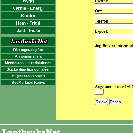
Bygg
Postnr:
Värme - Energi
Ort:
Kontor
Telefon:
Hem - Fritid
Jakt - Fiske
E-post:
Jag önskar informat
Företagsuppgifter
Annonsprislista
Meddelande till redaktionen
Skicka dina tips och idéer
BegMarknad Säljes
BegMarknad Köpes
Ange summan av 1+1 