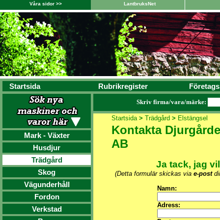
Våra sidor >>
LantbruksNet
Startsida
Rubrikregister
Företags
Skriv firma/vara/märke:
Startsida
>
Trädgård
>
Elstängsel
Kontakta Djurgårde
Mark - Växter
AB
Husdjur
Trädgård
Ja tack, jag vi
Skog
(Detta formulär skickas via
e-post
dir
Vägunderhåll
Namn:
Fordon
Adress:
Verkstad