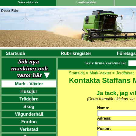
Våra sidor >>
LantbruksNet
Startsida
Rubrikregister
Företags
Skriv firma/vara/märke:
Startsida
>
Mark-Växter
>
Jordfräsar, 
Kontakta Staffans 
Mark - Växter
Husdjur
Ja tack, jag vi
Trädgård
(Detta formulär skickas via
Skog
Namn:
Vägunderhåll
Adress:
Fordon
Postnr:
Verkstad