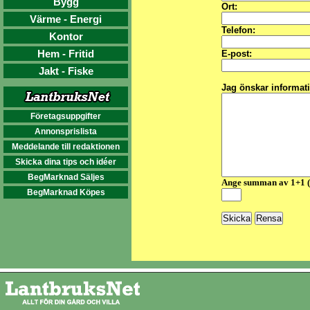
Bygg
Ort:
Värme - Energi
Telefon:
Kontor
Hem - Fritid
E-post:
Jakt - Fiske
Jag önskar informat
Företagsuppgifter
Annonsprislista
Meddelande till redaktionen
Skicka dina tips och idéer
BegMarknad Säljes
Ange summan av 1+1 
BegMarknad Köpes