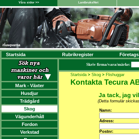
Våra sidor >>
LantbruksNet
Startsida
Rubrikregister
Företags
Skriv firma/vara/märke:
Startsida
>
Skog
>
Flishuggar
Kontakta Tecura A
Mark - Växter
Husdjur
Ja tack, jag vi
Trädgård
(Detta formulär skicka
Skog
Namn:
Vägunderhåll
Adress:
Fordon
Postnr:
Verkstad