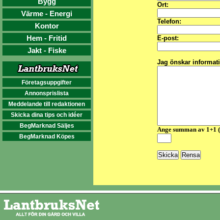
Bygg
Ort:
Värme - Energi
Telefon:
Kontor
Hem - Fritid
E-post:
Jakt - Fiske
Jag önskar informat
Företagsuppgifter
Annonsprislista
Meddelande till redaktionen
Skicka dina tips och idéer
BegMarknad Säljes
Ange summan av 1+1 
BegMarknad Köpes