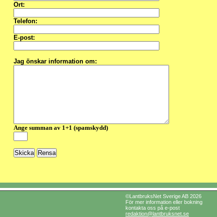
Ort:
Telefon:
E-post:
Jag önskar information om:
Ange summan av 1+1 (spamskydd)
©LantbruksNet Sverige AB 2026
För mer information eller bokning
kontakta oss på e-post
redaktion@lantbruksnet.se