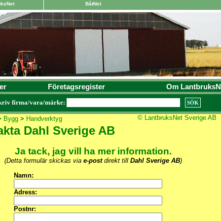
uksNet
BåtNet
er
Företagsregister
Om LantbruksN
kriv firma/vara/märke:
© LantbruksNet Sverige AB
>
Bygg
>
Handverktyg
kta Dahl Sverige AB
Ja tack, jag vill ha mer information.
(Detta formulär skickas via
e-post
direkt till
Dahl Sverige AB
)
Namn:
Adress:
Postnr: