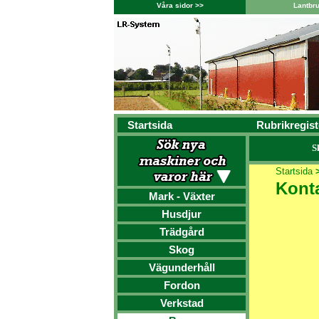
Våra sidor >>
Lantbr
Startsida
Rubrikregist
S
Startsida
Konta
Mark - Växter
Husdjur
Trädgård
Skog
Vägunderhåll
Fordon
Verkstad