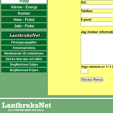
Bygg
Ort:
Värme - Energi
Telefon:
Kontor
Hem - Fritid
E-post:
Jakt - Fiske
Jag önskar informat
Företagsuppgifter
Annonsprislista
Meddelande till redaktionen
Skicka dina tips och idéer
BegMarknad Säljes
Ange summan av 1+1 
BegMarknad Köpes