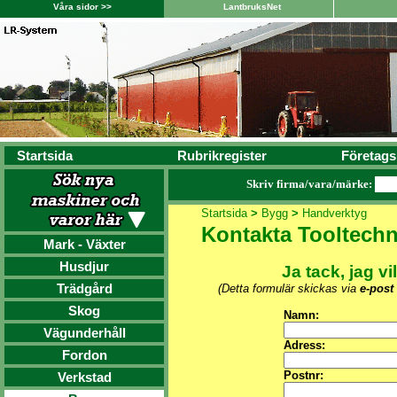
Våra sidor >>
LantbruksNet
Startsida
Rubrikregister
Företags
Skriv firma/vara/märke:
Startsida
>
Bygg
>
Handverktyg
Kontakta Tooltech
Mark - Växter
Husdjur
Ja tack, jag vi
Trädgård
(Detta formulär skickas via
e-post
Skog
Namn:
Vägunderhåll
Adress:
Fordon
Postnr:
Verkstad