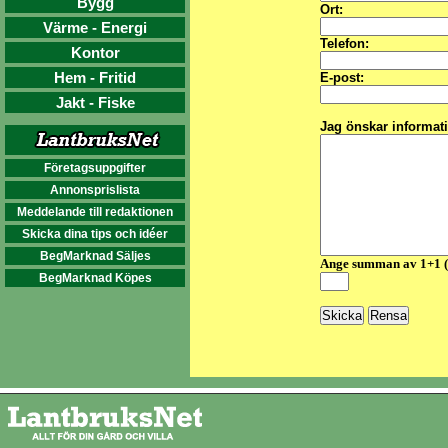
Bygg
Ort:
Värme - Energi
Telefon:
Kontor
Hem - Fritid
E-post:
Jakt - Fiske
Jag önskar informat
Företagsuppgifter
Annonsprislista
Meddelande till redaktionen
Skicka dina tips och idéer
BegMarknad Säljes
Ange summan av 1+1 
BegMarknad Köpes