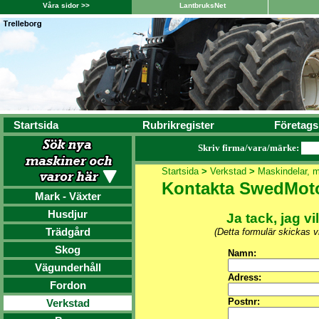
Våra sidor >>
LantbruksNet
Startsida
Rubrikregister
Företags
Skriv firma/vara/märke:
Startsida
>
Verkstad
>
Maskindelar, m
Kontakta SwedMot
Mark - Växter
Husdjur
Ja tack, jag vi
Trädgård
(Detta formulär skickas 
Skog
Namn:
Vägunderhåll
Adress:
Fordon
Postnr:
Verkstad