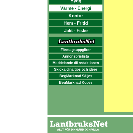
Bygg
Värme - Energi
Kontor
Hem - Fritid
Jakt - Fiske
Företagsuppgifter
Annonsprislista
Meddelande till redaktionen
Skicka dina tips och idéer
BegMarknad Säljes
BegMarknad Köpes