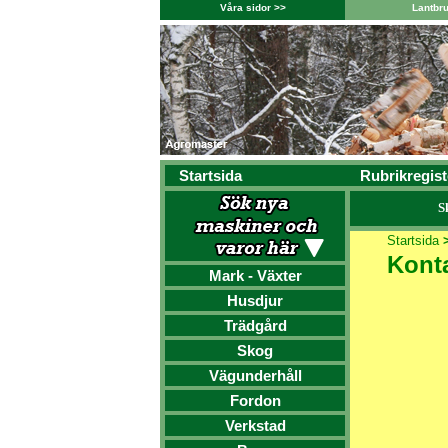
Våra sidor >>
Lantbr
Startsida
Rubrikregist
S
Startsida
Kont
Mark - Växter
Husdjur
Trädgård
Skog
Vägunderhåll
Fordon
Verkstad