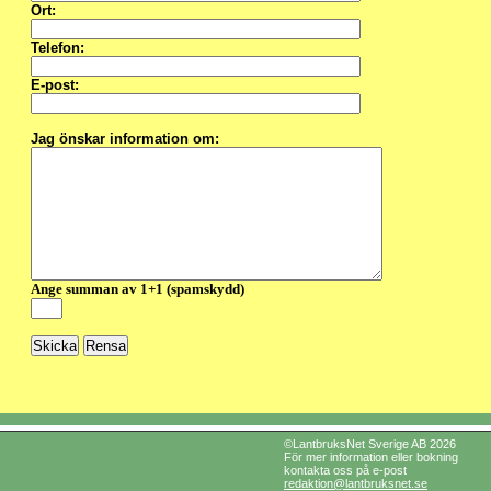
Ort:
Telefon:
E-post:
Jag önskar information om:
Ange summan av 1+1 (spamskydd)
©LantbruksNet Sverige AB 2026
För mer information eller bokning
kontakta oss på e-post
redaktion@lantbruksnet.se