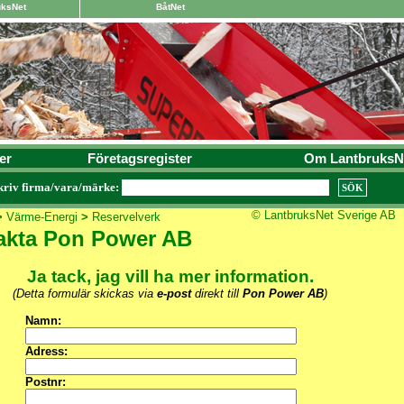
uksNet
BåtNet
er
Företagsregister
Om LantbruksN
kriv firma/vara/märke:
© LantbruksNet Sverige AB
>
Värme-Energi
>
Reservelverk
akta Pon Power AB
Ja tack, jag vill ha mer information.
(Detta formulär skickas via
e-post
direkt till
Pon Power AB
)
Namn:
Adress:
Postnr: