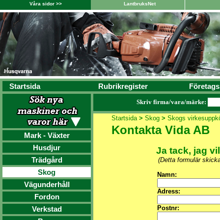
Våra sidor >>
LantbruksNet
Startsida
Rubrikregister
Företags
Skriv firma/vara/märke:
Startsida
>
Skog
>
Skogs virkesuppk
Kontakta Vida AB
Mark - Växter
Husdjur
Ja tack, jag vi
Trädgård
(Detta formulär skick
Skog
Namn:
Vägunderhåll
Adress:
Fordon
Postnr:
Verkstad