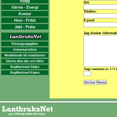
Bygg
Ort:
Värme - Energi
Telefon:
Kontor
Hem - Fritid
E-post:
Jakt - Fiske
Jag önskar informat
Företagsuppgifter
Annonsprislista
Meddelande till redaktionen
Skicka dina tips och idéer
BegMarknad Säljes
Ange summan av 1+1 
BegMarknad Köpes