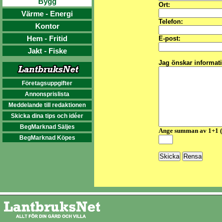
Bygg
Ort:
Värme - Energi
Telefon:
Kontor
Hem - Fritid
E-post:
Jakt - Fiske
Jag önskar informat
Företagsuppgifter
Annonsprislista
Meddelande till redaktionen
Skicka dina tips och idéer
BegMarknad Säljes
Ange summan av 1+1 
BegMarknad Köpes