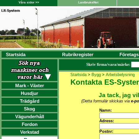
Våra sidor >>
LantbruksNet
Startsida
Rubrikregister
Företags
Skriv firma/vara/märke:
Startsida
>
Bygg
>
Arbetsbelysning
Kontakta ES-Syste
Mark - Växter
Husdjur
Ja tack, jag vi
Trädgård
(Detta formulär skickas via
e-po
Skog
Namn:
Vägunderhåll
Adress:
Fordon
Postnr:
Verkstad