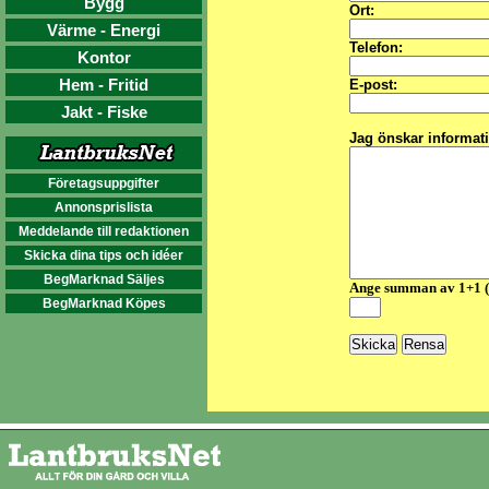
Bygg
Ort:
Värme - Energi
Telefon:
Kontor
Hem - Fritid
E-post:
Jakt - Fiske
Jag önskar informat
Företagsuppgifter
Annonsprislista
Meddelande till redaktionen
Skicka dina tips och idéer
BegMarknad Säljes
Ange summan av 1+1 
BegMarknad Köpes