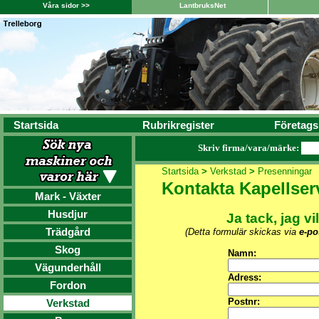
Våra sidor >>
LantbruksNet
Startsida
Rubrikregister
Företags
Skriv firma/vara/märke:
Startsida
>
Verkstad
>
Presenningar
Kontakta Kapellser
Mark - Växter
Husdjur
Ja tack, jag vi
Trädgård
(Detta formulär skickas via
e-po
Skog
Namn:
Vägunderhåll
Adress:
Fordon
Postnr:
Verkstad