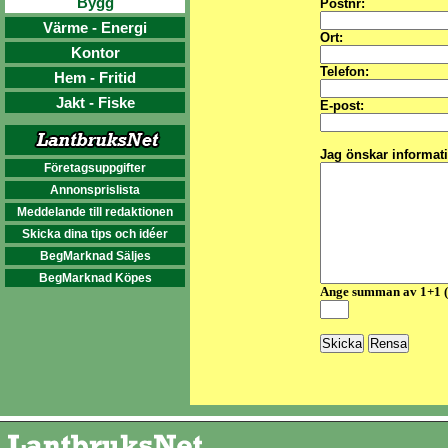
Bygg
Postnr:
Värme - Energi
Ort:
Kontor
Telefon:
Hem - Fritid
Jakt - Fiske
E-post:
Jag önskar informat
Företagsuppgifter
Annonsprislista
Meddelande till redaktionen
Skicka dina tips och idéer
BegMarknad Säljes
BegMarknad Köpes
Ange summan av 1+1 