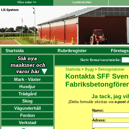
Våra sidor >>
LantbruksNet
Startsida
Rubrikregister
Företags
Skriv firma/vara/märke:
Startsida
>
Bygg
>
Betongstationer
Kontakta SFF Sven
Mark - Växter
Fabriksbetongföre
Husdjur
Trädgård
Ja tack, jag vi
Skog
(Detta formulär skickas via
e-post
di
Vägunderhåll
Namn:
Fordon
Adress:
Verkstad