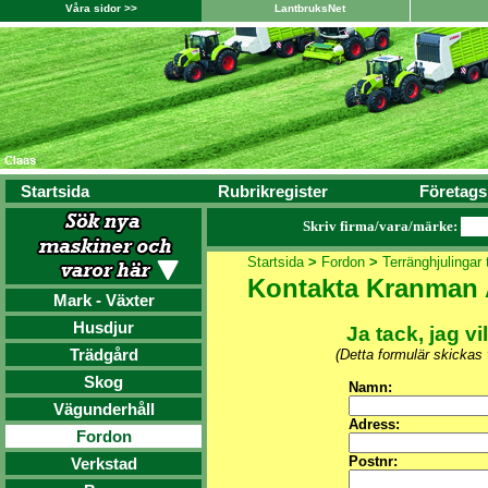
Våra sidor >>
LantbruksNet
Startsida
Rubrikregister
Företags
Skriv firma/vara/märke:
Startsida
>
Fordon
>
Terränghjulingar t
Kontakta Kranman
Mark - Växter
Husdjur
Ja tack, jag vi
Trädgård
(Detta formulär skickas
Skog
Namn:
Vägunderhåll
Adress:
Fordon
Postnr:
Verkstad