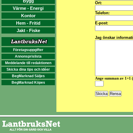
Bygg
Ort:
Värme - Energi
Telefon:
Kontor
Hem - Fritid
E-post:
Jakt - Fiske
Jag önskar informat
Företagsuppgifter
Annonsprislista
Meddelande till redaktionen
Skicka dina tips och idéer
BegMarknad Säljes
Ange summan av 1+1 
BegMarknad Köpes