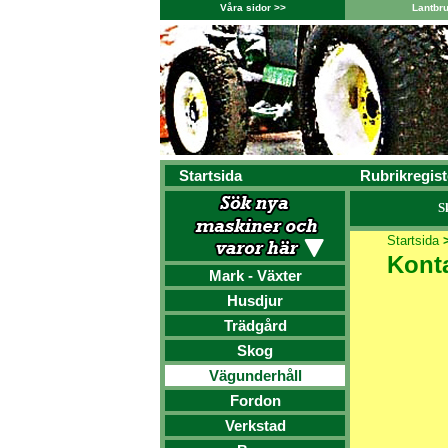
Våra sidor >>
Lantbr
Startsida
Rubrikregist
S
Startsida
Kont
Mark - Växter
Husdjur
Trädgård
Skog
Vägunderhåll
Fordon
Verkstad