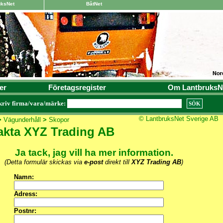
uksNet
BåtNet
er
Företagsregister
Om LantbruksN
kriv firma/vara/märke:
© LantbruksNet Sverige AB
>
Vägunderhåll
>
Skopor
akta XYZ Trading AB
Ja tack, jag vill ha mer information.
(Detta formulär skickas via
e-post
direkt till
XYZ Trading AB
)
Namn:
Adress:
Postnr: