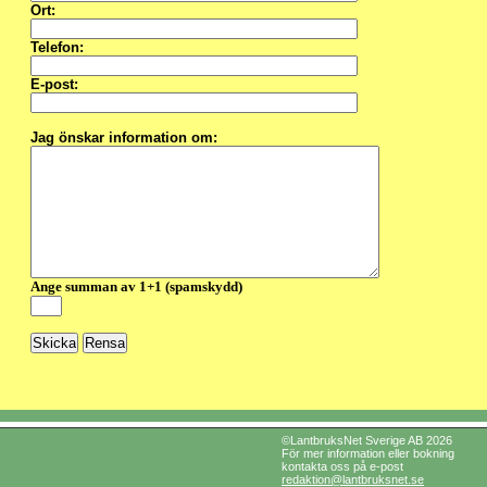
Ort:
Telefon:
E-post:
Jag önskar information om:
Ange summan av 1+1 (spamskydd)
©LantbruksNet Sverige AB 2026
För mer information eller bokning
kontakta oss på e-post
redaktion@lantbruksnet.se