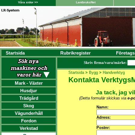
Våra sidor >>
LantbruksNet
Startsida
Rubrikregister
Företags
Skriv firma/vara/märke:
Startsida
>
Bygg
>
Handverktyg
Kontakta Verktygs
Mark - Växter
Husdjur
Ja tack, jag vi
Trädgård
(Detta formulär skickas via
e-po
Skog
Namn:
Vägunderhåll
Adress:
Fordon
Postnr:
Verkstad