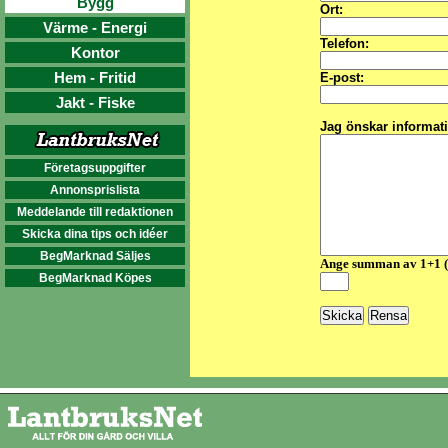
Bygg
Ort:
Värme - Energi
Telefon:
Kontor
Hem - Fritid
E-post:
Jakt - Fiske
Jag önskar informat
Företagsuppgifter
Annonsprislista
Meddelande till redaktionen
Skicka dina tips och idéer
BegMarknad Säljes
Ange summan av 1+1 
BegMarknad Köpes