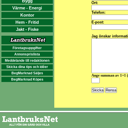
Bygg
Ort:
Värme - Energi
Telefon:
Kontor
Hem - Fritid
E-post:
Jakt - Fiske
Jag önskar informat
Företagsuppgifter
Annonsprislista
Meddelande till redaktionen
Skicka dina tips och idéer
BegMarknad Säljes
Ange summan av 1+1 
BegMarknad Köpes