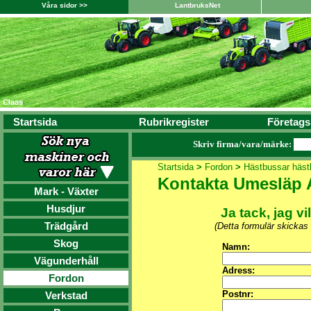
Våra sidor >>
LantbruksNet
Startsida
Rubrikregister
Företags
Skriv firma/vara/märke:
Startsida
>
Fordon
>
Hästbussar hästl
Kontakta Umesläp
Mark - Växter
Husdjur
Ja tack, jag vi
Trädgård
(Detta formulär skickas
Skog
Namn:
Vägunderhåll
Adress:
Fordon
Postnr:
Verkstad