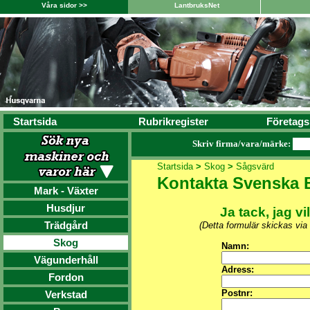
Våra sidor >>
LantbruksNet
Startsida
Rubrikregister
Företags
Skriv firma/vara/märke:
Startsida
>
Skog
>
Sågsvärd
Kontakta Svenska 
Mark - Växter
Husdjur
Ja tack, jag vi
Trädgård
(Detta formulär skickas via
Skog
Namn:
Vägunderhåll
Adress:
Fordon
Postnr:
Verkstad