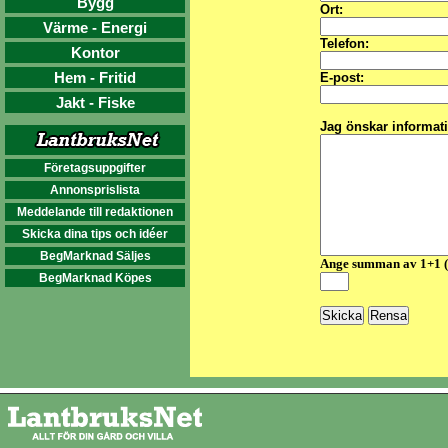
Bygg
Ort:
Värme - Energi
Telefon:
Kontor
Hem - Fritid
E-post:
Jakt - Fiske
Jag önskar informat
Företagsuppgifter
Annonsprislista
Meddelande till redaktionen
Skicka dina tips och idéer
BegMarknad Säljes
Ange summan av 1+1 
BegMarknad Köpes