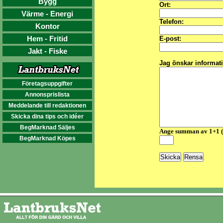
Bygg
Ort:
Värme - Energi
Telefon:
Kontor
Hem - Fritid
E-post:
Jakt - Fiske
Jag önskar informat
Företagsuppgifter
Annonsprislista
Meddelande till redaktionen
Skicka dina tips och idéer
BegMarknad Säljes
Ange summan av 1+1 
BegMarknad Köpes