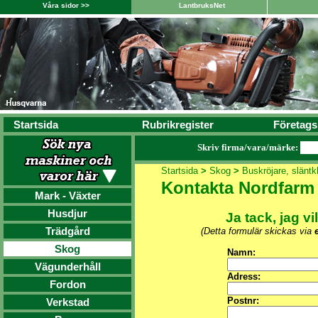
Våra sidor >>
LantbruksNet
Startsida
Rubrikregister
Företags
Skriv firma/vara/märke:
Startsida
>
Skog
>
Buskröjare, släntk
Kontakta Nordfarm
Mark - Växter
Husdjur
Ja tack, jag vi
Trädgård
(Detta formulär skickas via
Skog
Namn:
Vägunderhåll
Adress:
Fordon
Postnr:
Verkstad