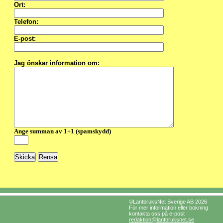
Ort:
Telefon:
E-post:
Jag önskar information om:
Ange summan av 1+1 (spamskydd)
©LantbruksNet Sverige AB 2026
För mer information eller bokning
kontakta oss på e-post
redaktion@lantbruksnet.se