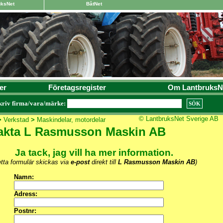
uksNet
BåtNet
er
Företagsregister
Om LantbruksN
kriv firma/vara/märke:
© LantbruksNet Sverige AB
>
Verkstad
>
Maskindelar, motordelar
akta L Rasmusson Maskin AB
Ja tack, jag vill ha mer information.
tta formulär skickas via
e-post
direkt till
L Rasmusson Maskin AB
)
Namn:
Adress:
Postnr: