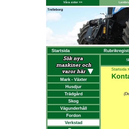
Våra sidor >>
Lantbr
Startsida
Rubrikregist
S
Startsida
Kont
Mark - Växter
Husdjur
Trädgård
(De
Skog
Vägunderhåll
Fordon
Verkstad