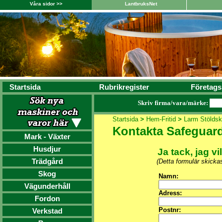
Våra sidor >>
LantbruksNet
Startsida
Rubrikregister
Företags
Skriv firma/vara/märke:
Startsida
>
Hem-Fritid
>
Larm Stölds
Kontakta Safeguar
Mark - Växter
Husdjur
Ja tack, jag vi
Trädgård
(Detta formulär skicka
Skog
Namn:
Vägunderhåll
Adress:
Fordon
Postnr:
Verkstad