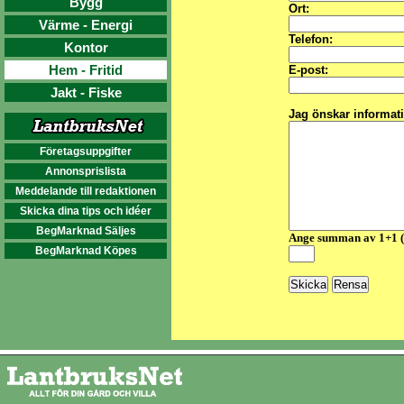
Bygg
Ort:
Värme - Energi
Telefon:
Kontor
Hem - Fritid
E-post:
Jakt - Fiske
Jag önskar informat
Företagsuppgifter
Annonsprislista
Meddelande till redaktionen
Skicka dina tips och idéer
BegMarknad Säljes
Ange summan av 1+1 
BegMarknad Köpes