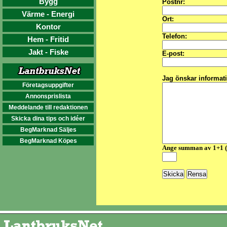
Bygg
Postnr:
Värme - Energi
Ort:
Kontor
Telefon:
Hem - Fritid
Jakt - Fiske
E-post:
Jag önskar informat
Företagsuppgifter
Annonsprislista
Meddelande till redaktionen
Skicka dina tips och idéer
BegMarknad Säljes
BegMarknad Köpes
Ange summan av 1+1 