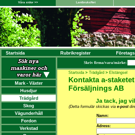
Våra sidor >>
LantbruksNet
Startsida
Rubrikregister
Företags
Skriv firma/vara/märke:
Startsida
>
Trädgård
>
Elstängsel
Kontakta a-staketet
Mark - Växter
Försäljnings AB
Husdjur
Trädgård
Ja tack, jag vi
Skog
(Detta formulär skickas via
e-post
dire
Vägunderhåll
Namn:
Fordon
Adress:
Verkstad