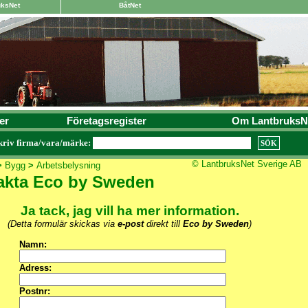
uksNet
BåtNet
er
Företagsregister
Om LantbruksN
kriv firma/vara/märke:
© LantbruksNet Sverige AB
>
Bygg
>
Arbetsbelysning
akta Eco by Sweden
Ja tack, jag vill ha mer information.
(Detta formulär skickas via
e-post
direkt till
Eco by Sweden
)
Namn:
Adress:
Postnr: