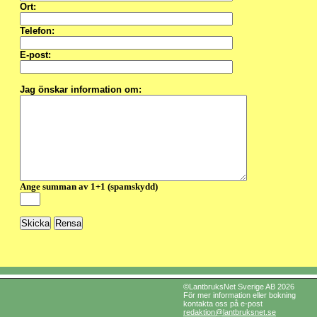
Ort:
Telefon:
E-post:
Jag önskar information om:
Ange summan av 1+1 (spamskydd)
©LantbruksNet Sverige AB 2026
För mer information eller bokning
kontakta oss på e-post
redaktion@lantbruksnet.se