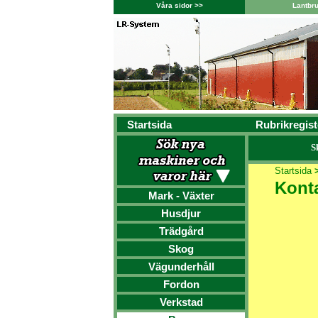
Våra sidor >>
Lantbr
Startsida
Rubrikregist
S
Startsida
Kont
Mark - Växter
Husdjur
Trädgård
Skog
Vägunderhåll
Fordon
Verkstad