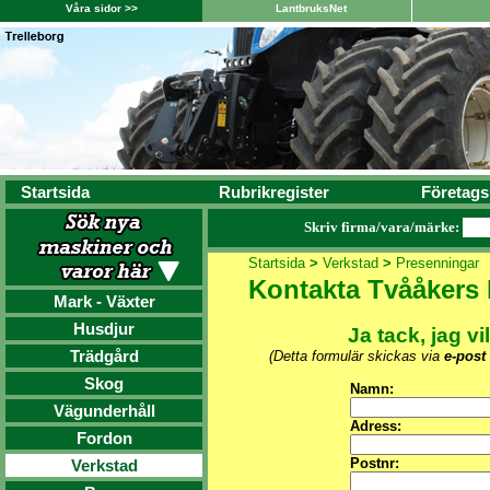
Våra sidor >>
LantbruksNet
Startsida
Rubrikregister
Företags
Skriv firma/vara/märke:
Startsida
>
Verkstad
>
Presenningar
Kontakta Tvååkers
Mark - Växter
Husdjur
Ja tack, jag vi
Trädgård
(Detta formulär skickas via
e-post
Skog
Namn:
Vägunderhåll
Adress:
Fordon
Postnr:
Verkstad