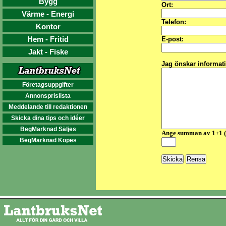
Bygg
Ort:
Värme - Energi
Telefon:
Kontor
Hem - Fritid
E-post:
Jakt - Fiske
Jag önskar informat
Företagsuppgifter
Annonsprislista
Meddelande till redaktionen
Skicka dina tips och idéer
BegMarknad Säljes
Ange summan av 1+1 
BegMarknad Köpes