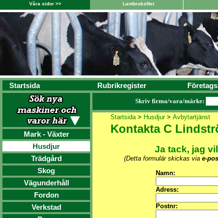
Våra sidor >>
LantbruksNet
Startsida
Rubrikregister
Företags
Skriv firma/vara/märke:
Startsida
>
Husdjur
>
Avbytartjänst
Kontakta C Lindstr
Mark - Växter
Husdjur
Ja tack, jag vi
Trädgård
(Detta formulär skickas via
e-pos
Skog
Namn:
Vägunderhåll
Adress:
Fordon
Postnr:
Verkstad