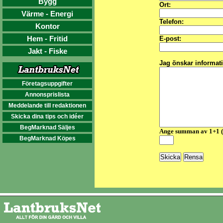
Bygg
Ort:
Värme - Energi
Telefon:
Kontor
Hem - Fritid
E-post:
Jakt - Fiske
Jag önskar informat
Företagsuppgifter
Annonsprislista
Meddelande till redaktionen
Skicka dina tips och idéer
BegMarknad Säljes
Ange summan av 1+1 
BegMarknad Köpes