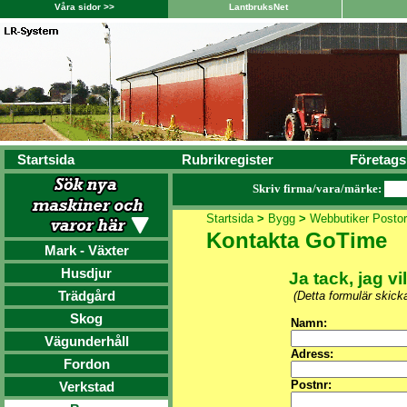
Våra sidor >>
LantbruksNet
Startsida
Rubrikregister
Företags
Skriv firma/vara/märke:
Startsida
>
Bygg
>
Webbutiker Postor
Kontakta GoTime
Mark - Växter
Husdjur
Ja tack, jag vi
Trädgård
(Detta formulär skick
Skog
Namn:
Vägunderhåll
Adress:
Fordon
Postnr:
Verkstad