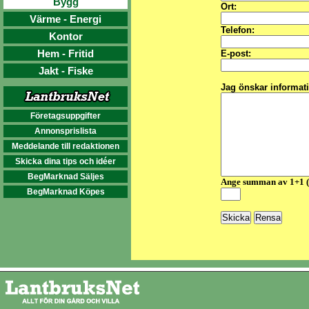
Bygg
Ort:
Värme - Energi
Telefon:
Kontor
Hem - Fritid
E-post:
Jakt - Fiske
Jag önskar informat
Företagsuppgifter
Annonsprislista
Meddelande till redaktionen
Skicka dina tips och idéer
BegMarknad Säljes
Ange summan av 1+1 
BegMarknad Köpes