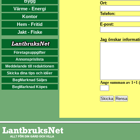
Bygg
Ort:
Värme - Energi
Telefon:
Kontor
Hem - Fritid
E-post:
Jakt - Fiske
Jag önskar informat
Företagsuppgifter
Annonsprislista
Meddelande till redaktionen
Skicka dina tips och idéer
BegMarknad Säljes
Ange summan av 1+1 
BegMarknad Köpes