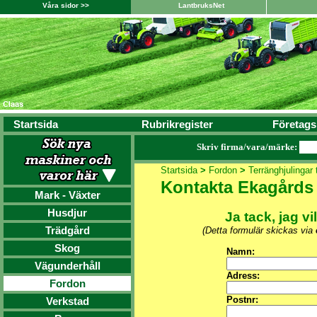
Våra sidor >>
LantbruksNet
Startsida
Rubrikregister
Företags
Skriv firma/vara/märke:
Startsida
>
Fordon
>
Terränghjulingar t
Kontakta Ekagårds
Mark - Växter
Husdjur
Ja tack, jag vi
Trädgård
(Detta formulär skickas via
Skog
Namn:
Vägunderhåll
Adress:
Fordon
Postnr:
Verkstad