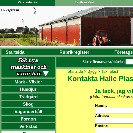
Våra sidor >>
LantbruksNet
Startsida
Rubrikregister
Företags
Skriv firma/vara/märke:
Startsida
>
Bygg
>
Tak, plast
Kontakta Halle Pla
Mark - Växter
Husdjur
Ja tack, jag vi
Trädgård
(Detta formulär skickas 
Skog
Namn:
Vägunderhåll
Adress:
Fordon
Postnr:
Verkstad