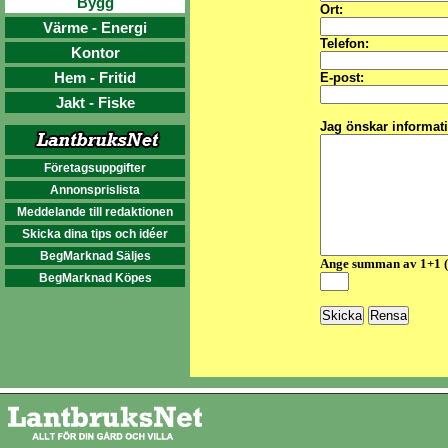
Bygg
Ort:
Värme - Energi
Telefon:
Kontor
Hem - Fritid
E-post:
Jakt - Fiske
Jag önskar informat
Företagsuppgifter
Annonsprislista
Meddelande till redaktionen
Skicka dina tips och idéer
BegMarknad Säljes
Ange summan av 1+1 
BegMarknad Köpes