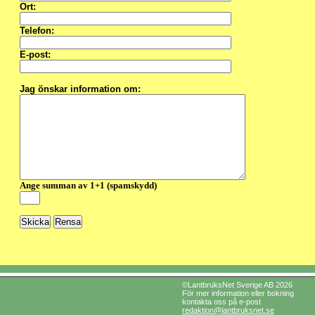
Ort:
Telefon:
E-post:
Jag önskar information om:
Ange summan av 1+1 (spamskydd)
©LantbruksNet Sverige AB 2026
För mer information eller bokning
kontakta oss på e-post
redaktion@lantbruksnet.se