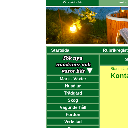
Våra sidor >>
Lantbr
Startsida
Rubrikregist
S
Startsida
Kont
Mark - Växter
Husdjur
Trädgård
Skog
Vägunderhåll
Fordon
Verkstad