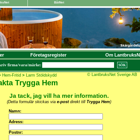
uksNet
BåtNet
er
Företagsregister
Om LantbruksN
kriv firma/vara/märke:
© LantbruksNet Sverige AB
>
Hem-Fritid
>
Larm Stöldskydd
akta Trygga Hem
Ja tack, jag vill ha mer information.
(Detta formulär skickas via
e-post
direkt till
Trygga Hem
)
Namn:
Adress:
Postnr: