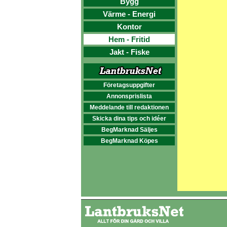
Bygg
Värme - Energi
Kontor
Hem - Fritid
Jakt - Fiske
Företagsuppgifter
Annonsprislista
Meddelande till redaktionen
Skicka dina tips och idéer
BegMarknad Säljes
BegMarknad Köpes