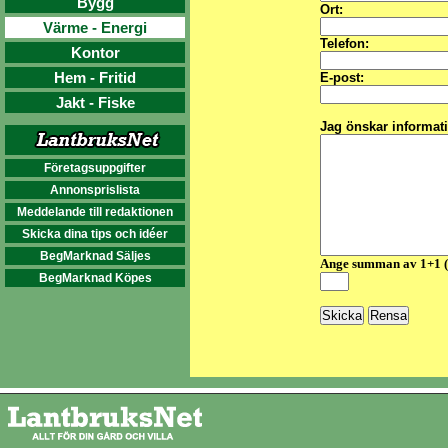
Bygg
Ort:
Värme - Energi
Telefon:
Kontor
Hem - Fritid
E-post:
Jakt - Fiske
Jag önskar informat
Företagsuppgifter
Annonsprislista
Meddelande till redaktionen
Skicka dina tips och idéer
BegMarknad Säljes
Ange summan av 1+1 
BegMarknad Köpes