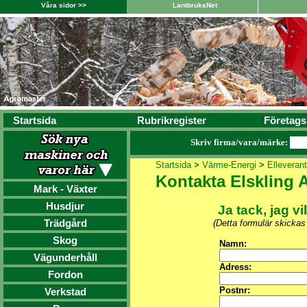
Våra sidor >>
LantbruksNet
Startsida
Rubrikregister
Företags
Skriv firma/vara/märke:
Startsida
>
Värme-Energi
>
Elleverant
Kontakta Elskling 
Mark - Växter
Husdjur
Ja tack, jag vi
Trädgård
(Detta formulär skickas
Skog
Namn:
Vägunderhåll
Adress:
Fordon
Postnr:
Verkstad