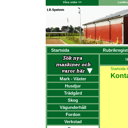
Våra sidor >>
Lantbr
Startsida
Rubrikregist
S
Startsida
Konta
Mark - Växter
Husdjur
Trädgård
Skog
Vägunderhåll
Fordon
Verkstad