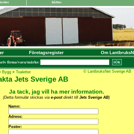
uksNet
BåtNet
er
Företagsregister
Om LantbruksN
kriv firma/vara/märke:
© LantbruksNet Sverige AB
>
Bygg
>
Toaletter
kta Jets Sverige AB
Ja tack, jag vill ha mer information.
(Detta formulär skickas via
e-post
direkt till
Jets Sverige AB
)
Namn:
Adress:
Postnr: