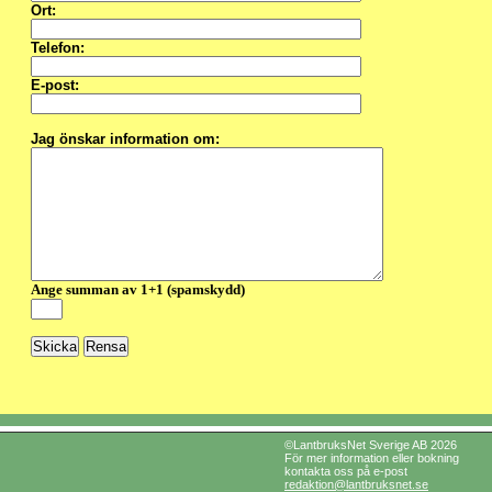
Ort:
Telefon:
E-post:
Jag önskar information om:
Ange summan av 1+1 (spamskydd)
©LantbruksNet Sverige AB 2026
För mer information eller bokning
kontakta oss på e-post
redaktion@lantbruksnet.se