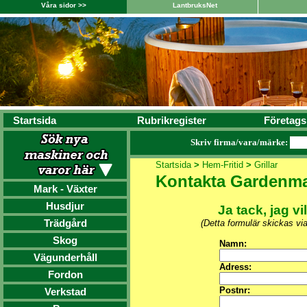
Våra sidor >>
LantbruksNet
Startsida
Rubrikregister
Företags
Skriv firma/vara/märke:
Startsida
>
Hem-Fritid
>
Grillar
Kontakta Gardenma
Mark - Växter
Husdjur
Ja tack, jag vi
Trädgård
(Detta formulär skickas vi
Skog
Namn:
Vägunderhåll
Adress:
Fordon
Postnr:
Verkstad