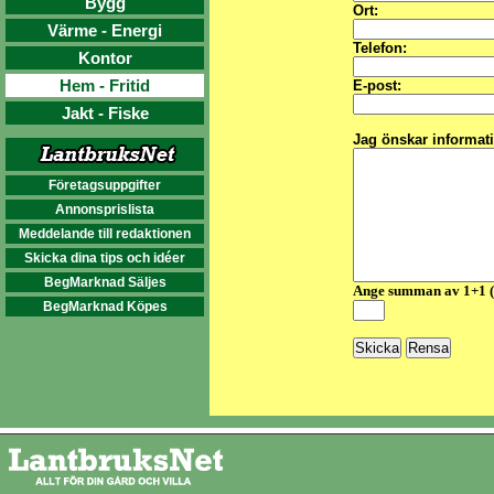
Bygg
Ort:
Värme - Energi
Telefon:
Kontor
Hem - Fritid
E-post:
Jakt - Fiske
Jag önskar informat
Företagsuppgifter
Annonsprislista
Meddelande till redaktionen
Skicka dina tips och idéer
BegMarknad Säljes
Ange summan av 1+1 
BegMarknad Köpes