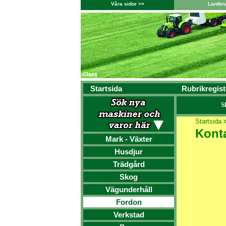
Våra sidor >>
Lantbr
Startsida
Rubrikregist
S
Startsida
Kont
Mark - Växter
Husdjur
Trädgård
Skog
Vägunderhåll
Fordon
Verkstad