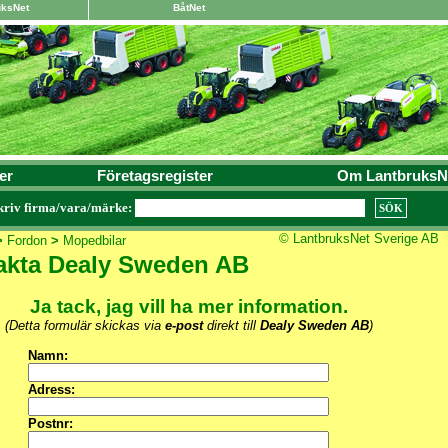
uksNet
BåtNet
er
Företagsregister
Om LantbruksN
kriv firma/vara/märke:
© LantbruksNet Sverige AB
>
Fordon
>
Mopedbilar
akta Dealy Sweden AB
Ja tack, jag vill ha mer information.
(Detta formulär skickas via
e-post
direkt till
Dealy Sweden AB
)
Namn:
Adress:
Postnr: