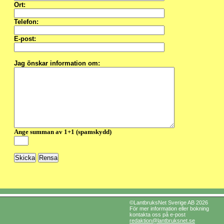
Ort:
Telefon:
E-post:
Jag önskar information om:
Ange summan av 1+1 (spamskydd)
©LantbruksNet Sverige AB 2026
För mer information eller bokning
kontakta oss på e-post
redaktion@lantbruksnet.se