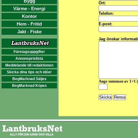
Bygg
Ort:
Värme - Energi
Telefon:
Kontor
Hem - Fritid
E-post:
Jakt - Fiske
Jag önskar informat
Företagsuppgifter
Annonsprislista
Meddelande till redaktionen
Skicka dina tips och idéer
BegMarknad Säljes
Ange summan av 1+1 
BegMarknad Köpes