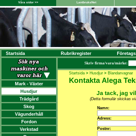
Våra sidor >>
LantbruksNet
Startsida
Rubrikregister
Företags
Skriv firma/vara/märke:
Startsida
>
Husdjur
>
Blandarvagnar
Kontakta Alega Tek
Mark - Växter
Husdjur
Ja tack, jag vi
Trädgård
(Detta formulär skickas v
Skog
Namn:
Vägunderhåll
Adress:
Fordon
Postnr:
Verkstad