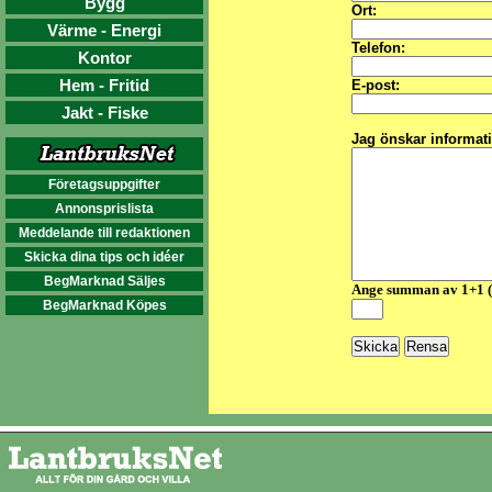
Bygg
Ort:
Värme - Energi
Telefon:
Kontor
Hem - Fritid
E-post:
Jakt - Fiske
Jag önskar informat
Företagsuppgifter
Annonsprislista
Meddelande till redaktionen
Skicka dina tips och idéer
BegMarknad Säljes
Ange summan av 1+1 
BegMarknad Köpes