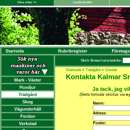
Våra sidor >>
LantbruksNet
Startsida
Rubrikregister
Företags
Skriv firma/vara/märke:
Startsida
>
Trädgård
>
Grindar
Kontakta Kalmar Sm
Mark - Växter
Husdjur
Ja tack, jag vi
Trädgård
(Detta formulär skickas via
e-
Skog
Namn:
Vägunderhåll
Adress:
Fordon
Postnr:
Verkstad