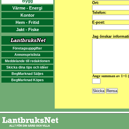
Bygg
Ort:
Värme - Energi
Telefon:
Kontor
Hem - Fritid
E-post:
Jakt - Fiske
Jag önskar informat
Företagsuppgifter
Annonsprislista
Meddelande till redaktionen
Skicka dina tips och idéer
BegMarknad Säljes
Ange summan av 1+1 
BegMarknad Köpes