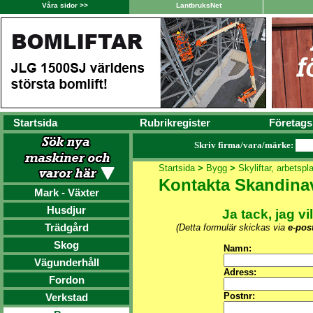
Våra sidor >>
LantbruksNet
Startsida
Rubrikregister
Företags
Skriv firma/vara/märke:
Startsida
>
Bygg
>
Skyliftar, arbetspl
Kontakta Skandina
Mark - Växter
Husdjur
Ja tack, jag vi
Trädgård
(Detta formulär skickas via
e-pos
Skog
Namn:
Vägunderhåll
Adress:
Fordon
Postnr:
Verkstad