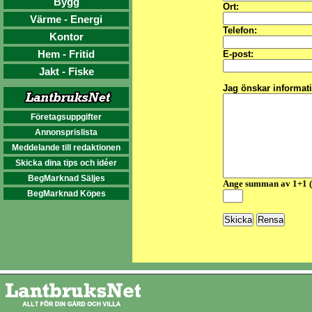
Bygg
Ort:
Värme - Energi
Telefon:
Kontor
Hem - Fritid
E-post:
Jakt - Fiske
Jag önskar informat
Företagsuppgifter
Annonsprislista
Meddelande till redaktionen
Skicka dina tips och idéer
BegMarknad Säljes
Ange summan av 1+1 
BegMarknad Köpes