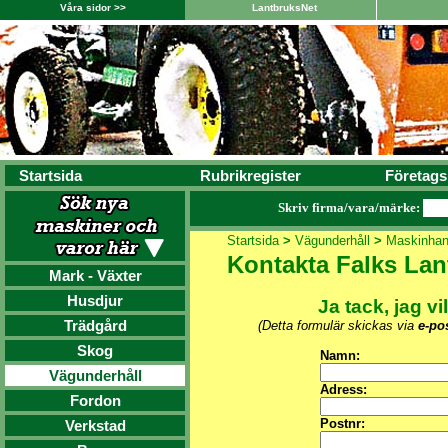
Våra sidor >>
LantbruksNet
Startsida
Rubrikregister
Företags
Skriv firma/vara/märke:
Startsida
>
Vägunderhåll
>
Maskinhan
Kontakta Falks La
Mark - Växter
Husdjur
Ja tack, jag vi
Trädgård
(Detta formulär skickas via
e-po
Skog
Namn:
Vägunderhåll
Adress:
Fordon
Postnr:
Verkstad