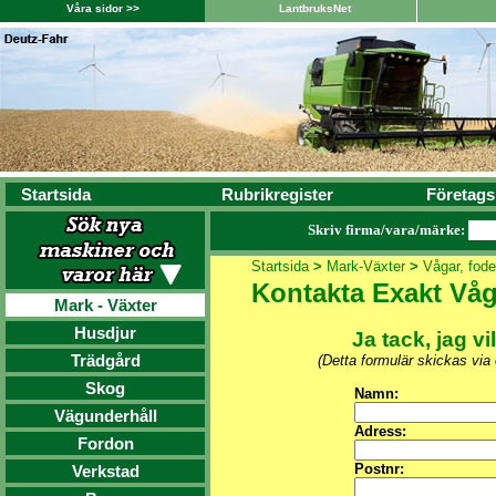
Våra sidor >>
LantbruksNet
Startsida
Rubrikregister
Företags
Skriv firma/vara/märke:
Startsida
>
Mark-Växter
>
Vågar, fode
Kontakta Exakt Våg
Mark - Växter
Husdjur
Ja tack, jag vi
Trädgård
(Detta formulär skickas via
Skog
Namn:
Vägunderhåll
Adress:
Fordon
Postnr:
Verkstad