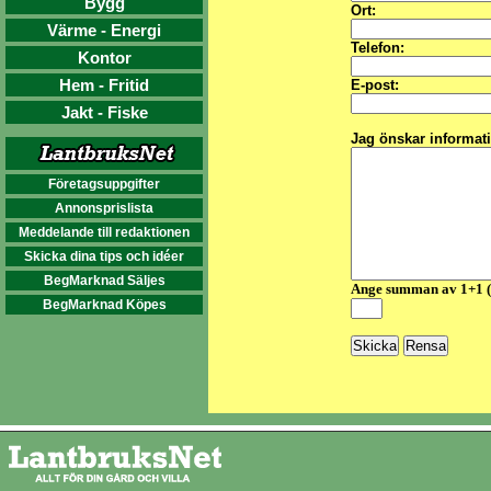
Bygg
Ort:
Värme - Energi
Telefon:
Kontor
Hem - Fritid
E-post:
Jakt - Fiske
Jag önskar informat
Företagsuppgifter
Annonsprislista
Meddelande till redaktionen
Skicka dina tips och idéer
BegMarknad Säljes
Ange summan av 1+1 
BegMarknad Köpes